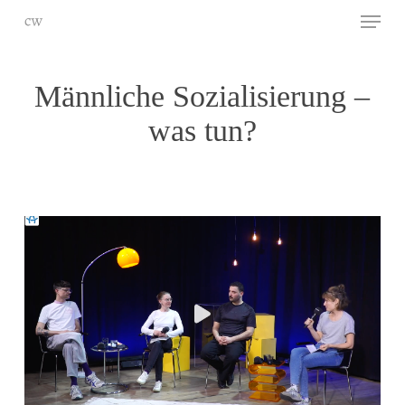
Skip
Menu
to
main
Close
content
Menu
Männliche Sozialisierung –
was tun?