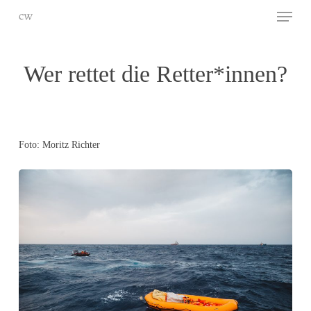
Skip
Menu
to
main
Close
content
Menu
Wer rettet die Retter*innen?
Foto: Moritz Richter