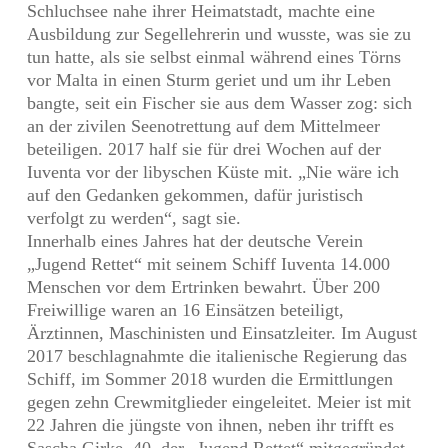
Schluchsee nahe ihrer Heimatstadt, machte eine
Ausbildung zur Segellehrerin und wusste, was sie zu
tun hatte, als sie selbst einmal während eines Törns
vor Malta in einen Sturm geriet und um ihr Leben
bangte, seit ein Fischer sie aus dem Wasser zog: sich
an der zivilen Seenotrettung auf dem Mittelmeer
beteiligen. 2017 half sie für drei Wochen auf der
Iuventa vor der libyschen Küste mit. „Nie wäre ich
auf den Gedanken gekommen, dafür juristisch
verfolgt zu werden“, sagt sie.
Innerhalb eines Jahres hat der deutsche Verein
„Jugend Rettet“ mit seinem Schiff Iuventa 14.000
Menschen vor dem Ertrinken bewahrt. Über 200
Freiwillige waren an 16 Einsätzen beteiligt,
Ärztinnen, Maschinisten und Einsatzleiter. Im August
2017 beschlagnahmte die italienische Regierung das
Schiff, im Sommer 2018 wurden die Ermittlungen
gegen zehn Crewmitglieder eingeleitet. Meier ist mit
22 Jahren die jüngste von ihnen, neben ihr trifft es
Sascha Girke, 40, der „Jugend Rettet“ mitgegründet