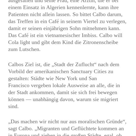
ausgefallen und seine Frau, eine Ärztin, die er bei
einem Einsatz in Algerien kennenlernte, kann ihre
Patienten nicht allein lassen. So bittet Calbo darum,
das Treffen in ein Café in seinem Viertel zu verlegen,
damit er seinen einjährigen Sohn mitnehmen kann.
Das Café ist ein vietnamesischer Imbiss. Calbo will
Cola light und gibt dem Kind die Zitronenscheibe
zum Lutschen.
Calbos Ziel ist, die „Stadt der Zuflucht“ nach dem
Vorbild der amerikanischen Sanctuary Cities zu
gestalten: Städte wie New York und San
Francisco vergeben lokale Ausweise an alle, die in
der Stadt ankommen, damit sie sich frei bewegen
können — unabhängig davon, warum sie migriert
sind.
„Das machen wir nicht nur aus moralischen Gründe“,
sagt Calbo. „Migranten und Geflüchtete kommen an
in Europa und ziehen in die großen Städte, egal, ob