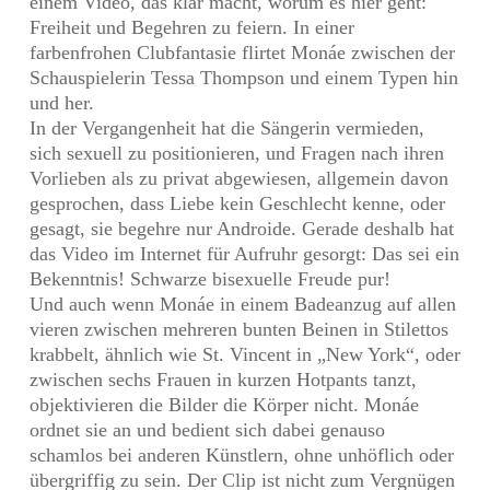
einem Video, das klar macht, worum es hier geht:
Freiheit und Begehren zu feiern. In einer
farbenfrohen Clubfantasie flirtet Monáe zwischen der
Schauspielerin Tessa Thompson und einem Typen hin
und her.
In der Vergangenheit hat die Sängerin vermieden,
sich sexuell zu positionieren, und Fragen nach ihren
Vorlieben als zu privat abgewiesen, allgemein davon
gesprochen, dass Liebe kein Geschlecht kenne, oder
gesagt, sie begehre nur Androide. Gerade deshalb hat
das Video im Internet für Aufruhr gesorgt: Das sei ein
Bekenntnis! Schwarze bisexuelle Freude pur!
Und auch wenn Monáe in einem Badeanzug auf allen
vieren zwischen mehreren bunten Beinen in Stilettos
krabbelt, ähnlich wie St. Vincent in „New York“, oder
zwischen sechs Frauen in kurzen Hotpants tanzt,
objektivieren die Bilder die Körper nicht. Monáe
ordnet sie an und bedient sich dabei genauso
schamlos bei anderen Künstlern, ohne unhöflich oder
übergriffig zu sein. Der Clip ist nicht zum Vergnügen