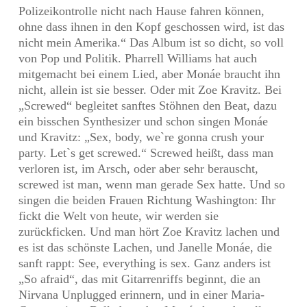
Polizeikontrolle nicht nach Hause fahren können,
ohne dass ihnen in den Kopf geschossen wird, ist das
nicht mein Amerika.“ Das Album ist so dicht, so voll
von Pop und Politik. Pharrell Williams hat auch
mitgemacht bei einem Lied, aber Monáe braucht ihn
nicht, allein ist sie besser. Oder mit Zoe Kravitz. Bei
„Screwed“ begleitet sanftes Stöhnen den Beat, dazu
ein bisschen Synthesizer und schon singen Monáe
und Kravitz: „Sex, body, we`re gonna crush your
party. Let`s get screwed.“ Screwed heißt, dass man
verloren ist, im Arsch, oder aber sehr berauscht,
screwed ist man, wenn man gerade Sex hatte. Und so
singen die beiden Frauen Richtung Washington: Ihr
fickt die Welt von heute, wir werden sie
zurückficken. Und man hört Zoe Kravitz lachen und
es ist das schönste Lachen, und Janelle Monáe, die
sanft rappt: See, everything is sex. Ganz anders ist
„So afraid“, das mit Gitarrenriffs beginnt, die an
Nirvana Unplugged erinnern, und in einer Maria-