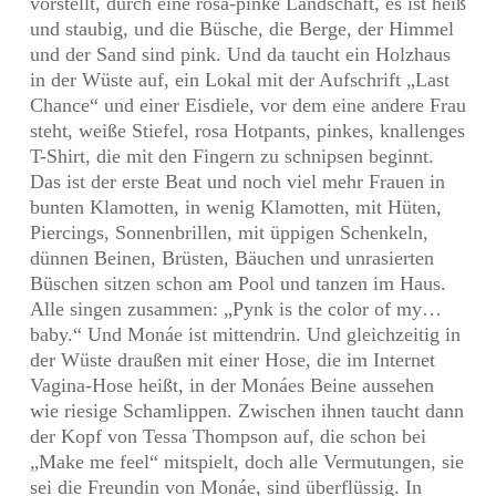
vorstellt, durch eine rosa-pinke Landschaft, es ist heiß
und staubig, und die Büsche, die Berge, der Himmel
und der Sand sind pink. Und da taucht ein Holzhaus
in der Wüste auf, ein Lokal mit der Aufschrift „Last
Chance“ und einer Eisdiele, vor dem eine andere Frau
steht, weiße Stiefel, rosa Hotpants, pinkes, knallenges
T-Shirt, die mit den Fingern zu schnipsen beginnt.
Das ist der erste Beat und noch viel mehr Frauen in
bunten Klamotten, in wenig Klamotten, mit Hüten,
Piercings, Sonnenbrillen, mit üppigen Schenkeln,
dünnen Beinen, Brüsten, Bäuchen und unrasierten
Büschen sitzen schon am Pool und tanzen im Haus.
Alle singen zusammen: „Pynk is the color of my…
baby.“ Und Monáe ist mittendrin. Und gleichzeitig in
der Wüste draußen mit einer Hose, die im Internet
Vagina-Hose heißt, in der Monáes Beine aussehen
wie riesige Schamlippen. Zwischen ihnen taucht dann
der Kopf von Tessa Thompson auf, die schon bei
„Make me feel“ mitspielt, doch alle Vermutungen, sie
sei die Freundin von Monáe, sind überflüssig. In