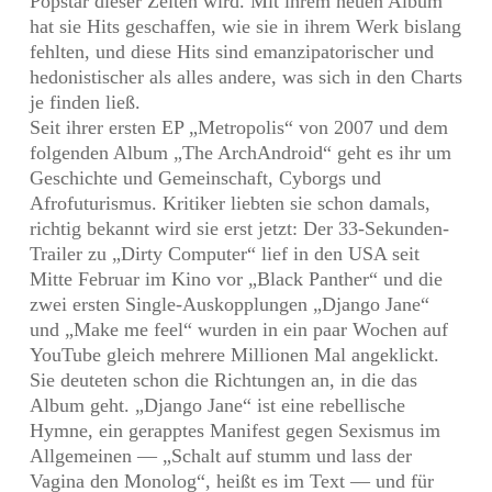
Popstar dieser Zeiten wird. Mit ihrem neuen Album
hat sie Hits geschaffen, wie sie in ihrem Werk bislang
fehlten, und diese Hits sind emanzipatorischer und
hedonistischer als alles andere, was sich in den Charts
je finden ließ.
Seit ihrer ersten EP „Metropolis“ von 2007 und dem
folgenden Album „The ArchAndroid“ geht es ihr um
Geschichte und Gemeinschaft, Cyborgs und
Afrofuturismus. Kritiker liebten sie schon damals,
richtig bekannt wird sie erst jetzt: Der 33-Sekunden-
Trailer zu „Dirty Computer“ lief in den USA seit
Mitte Februar im Kino vor „Black Panther“ und die
zwei ersten Single-Auskopplungen „Django Jane“
und „Make me feel“ wurden in ein paar Wochen auf
YouTube gleich mehrere Millionen Mal angeklickt.
Sie deuteten schon die Richtungen an, in die das
Album geht. „Django Jane“ ist eine rebellische
Hymne, ein gerapptes Manifest gegen Sexismus im
Allgemeinen — „Schalt auf stumm und lass der
Vagina den Monolog“, heißt es im Text — und für